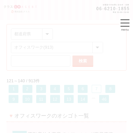
menu
検索
121～140 / 913件
1
2
3
4
5
6
7
8
...
9
10
11
12
13
14
46
♥
オフィスワークのオシゴト一覧