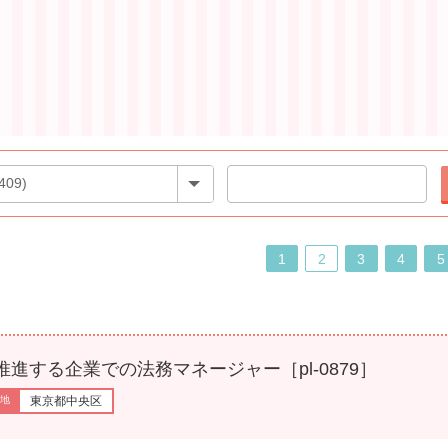
1
2
3
4
5
る企業での法務マネージャー［pl-0879］
東京都中央区