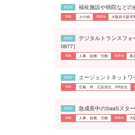
福祉施設や病院などの拠点管理
その他
大阪府大阪市
デジタルトランスフォーメー
0877］
人事、総務、労務
東
エージェントネットワークプ
広報・IR、広告宣伝、PR担当
急成長中のSaaSスタートア
人事、総務、労務
大