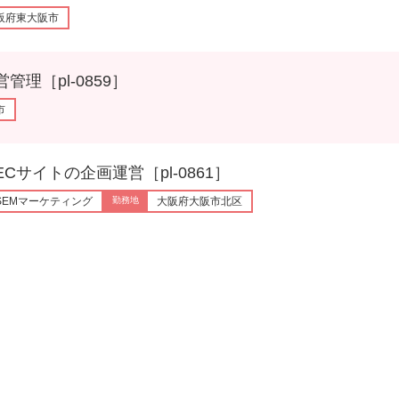
阪府東大阪市
［pl-0859］
市
トの企画運営［pl-0861］
EMマーケティング
大阪府大阪市北区