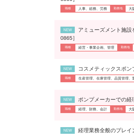
人事、総務、労務
大
アミューズメント施設を営業
0865］
経営・事業企画、管理
コスメティックスポンプの品
生産管理、在庫管理、品質管理、
ポンプメーカーでの経理［p
経理、財務、会計
大
経理業務全般のプレイングマ