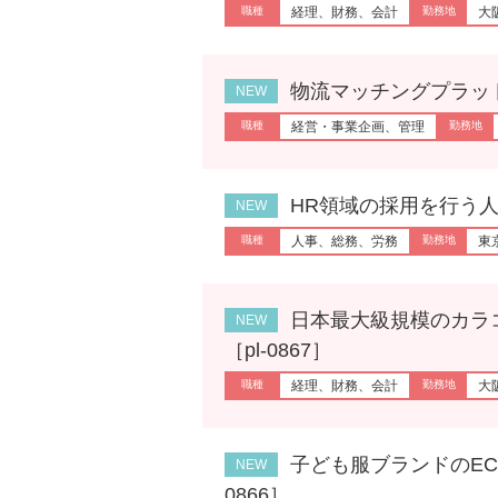
経理、財務、会計
大
物流マッチングプラットフォ
経営・事業企画、管理
HR領域の採用を行う人事シニ
人事、総務、労務
東
日本最大級規模のカラコン
［pl-0867］
経理、財務、会計
大
子ども服ブランドのECサイ
0866］