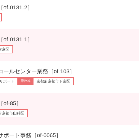
0131-2］
0131-1］
右京区
センター業務［of-103］
サポート
京都府京都市下京区
-85］
府京都市山科区
ト事務［of-0065］