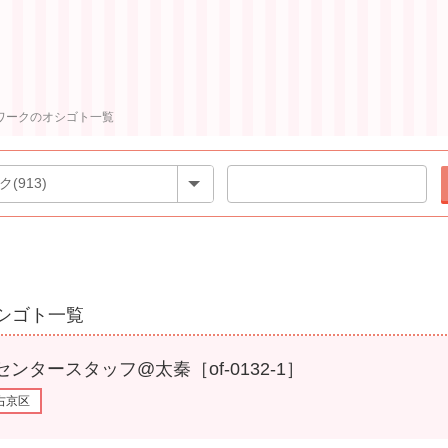
ワークのオシゴト一覧
シゴト一覧
スタッフ@太秦［of-0132-1］
右京区