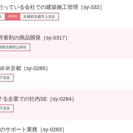
いる会社での建築施工管理［sy-332］
全
京都府京都市上京区
の商品開発［sy-0317］
都府京都市山科区
都［sy-0285］
下京区
業での社内SE［sy-0284］
下京区
ート業務［sy-0283］