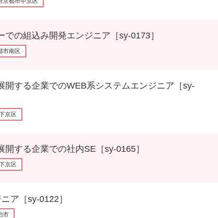
府京都市中京区
組込み開発エンジニア［sy-0173］
都市南区
る企業でのWEB系システムエンジニア［sy-
下京区
企業での社内SE［sy-0165］
下京区
sy-0122］
治市