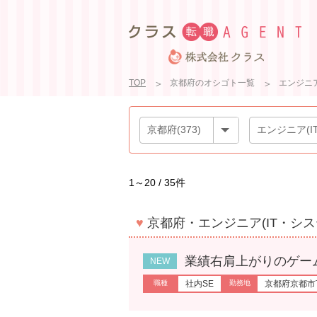
TOP
京都府のオシゴト一覧
エンジニア
1～20 / 35件
♥
京都府・エンジニア(IT・シ
業績右肩上がりのゲームベンダ
社内SE
京都府京都市