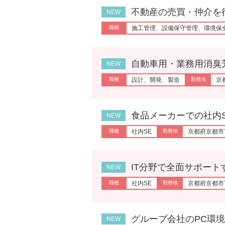
不動産の売買・仲介を行って
施工管理、設備保守管理、環境保
自動車用・業務用消臭芳香剤
設計、開発、製造
京
食品メーカーでの社内SE＠京
社内SE
京都府京都市
IT分野で全面サポートする企
社内SE
京都府京都市
グループ会社のPC環境のサポ