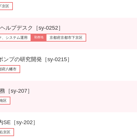
下京区
デスク［sy-0252］
ク、システム運用
京都府京都市下京区
の研究開発［sy-0215］
都府八幡市
sy-207］
南区
［sy-202］
右京区