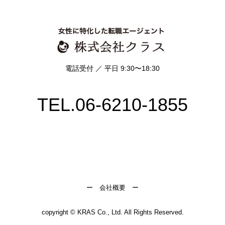
c) 個人情報の利用目的
人材紹介事業における転職支援サービスのご提
供のため
電話受付 ／ 平日 9:30〜18:30
d) 個人情報を第三者に提供する場合
当社では、この度取得する個人情報をご登録者
の方の紹介のために紹介先企業または求人情報
TEL.06-6210-1855
を保有する職業紹介事業者へ提供します。それ
以外には法令に基づく場合や人の生命、身体又
は財産の保護のために緊急の必要がある場合等
を除き、あらかじめ同意を得ることなく個人情
報を第三者に提供いたしません。
ー
会社概要
ー
e) 個人情報の取扱いの委託を行う場合
当社は、前記c)の利用目的達成のために必要な
copyright © KRAS Co., Ltd. All Rights Reserved.
範囲内で、当社が信頼に足ると判断した協力会