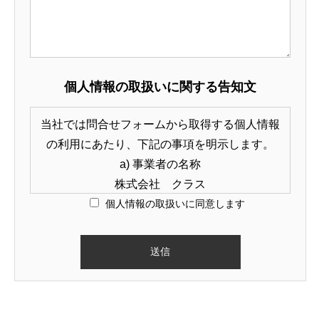
個人情報の取扱いに関する告知文
当社では問合せフォームから取得する個人情報
の利用にあたり、下記の事項を明示します。
a) 事業者の名称
株式会社 クラス
個人情報の取扱い
に同意します
b) 個人情報保護管理者の職名、所属及び連絡先
連絡先名称：個人情報相談受付窓口
個人情報保護管理者：松室 匡哉
住所：〒541-0047 大阪市中央区淡路町3丁目5-
13 創建御堂筋ビル9F
TEL：06-6210-1855