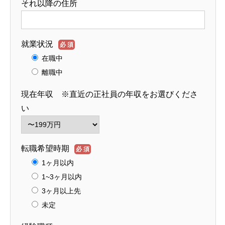
それ以降の住所
就業状況
必須
在職中
離職中
現在年収 ※直近の正社員の年収をお選びくださ
い
転職希望時期
必須
1ヶ月以内
1~3ヶ月以内
3ヶ月以上先
未定