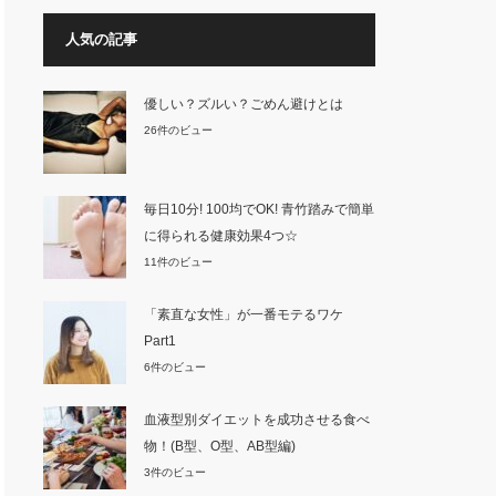
人気の記事
優しい？ズルい？ごめん避けとは
26件のビュー
毎日10分! 100均でOK! 青竹踏みで簡単
に得られる健康効果4つ☆
11件のビュー
「素直な女性」が一番モテるワケ
Part1
6件のビュー
血液型別ダイエットを成功させる食べ
物！(B型、O型、AB型編)
3件のビュー