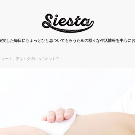
タ)は、充実した毎日にちょっとひと息ついてもらうための様々な生活情報を中心に
シート、実はムダ遣いってホント!?