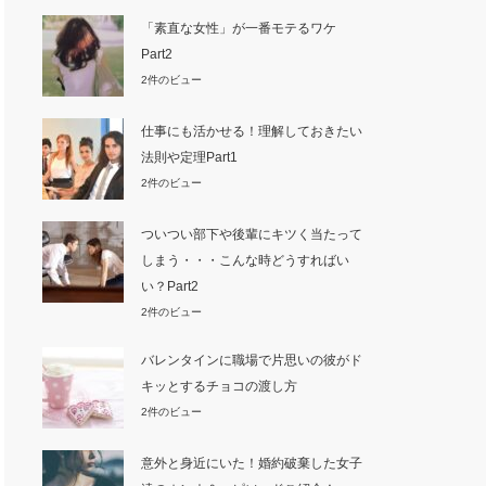
「素直な女性」が一番モテるワケ
Part2
2件のビュー
仕事にも活かせる！理解しておきたい
法則や定理Part1
2件のビュー
ついつい部下や後輩にキツく当たって
しまう・・・こんな時どうすればい
い？Part2
2件のビュー
バレンタインに職場で片思いの彼がド
キッとするチョコの渡し方
2件のビュー
意外と身近にいた！婚約破棄した女子