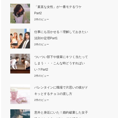
「素直な女性」が一番モテるワケ
Part2
2件のビュー
仕事にも活かせる！理解しておきたい
法則や定理Part1
2件のビュー
ついつい部下や後輩にキツく当たって
しまう・・・こんな時どうすればい
い？Part2
2件のビュー
バレンタインに職場で片思いの彼がド
キッとするチョコの渡し方
2件のビュー
意外と身近にいた！婚約破棄した女子