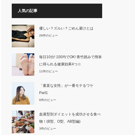
人気の記事
優しい？ズルい？ごめん避けとは
26件のビュー
毎日10分! 100均でOK! 青竹踏みで簡単
に得られる健康効果4つ☆
11件のビュー
「素直な女性」が一番モテるワケ
Part1
6件のビュー
血液型別ダイエットを成功させる食べ
物！(B型、O型、AB型編)
3件のビュー