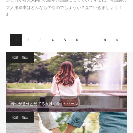
少し前から大人向けの絵本が話題になっていますよね。今話題の
大人用絵本はどんなものなのでしょうか？見ていきましょう！
&…
1
2
3
4
5
6
…
18
»
恋愛・婚活
男性が意外と見てる女性の3つのパーツ
恋愛・婚活