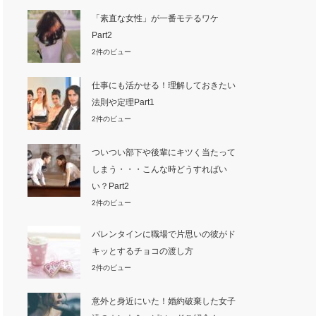
「素直な女性」が一番モテるワケ
Part2
2件のビュー
仕事にも活かせる！理解しておきたい
法則や定理Part1
2件のビュー
ついつい部下や後輩にキツく当たって
しまう・・・こんな時どうすればい
い？Part2
2件のビュー
バレンタインに職場で片思いの彼がド
キッとするチョコの渡し方
2件のビュー
意外と身近にいた！婚約破棄した女子