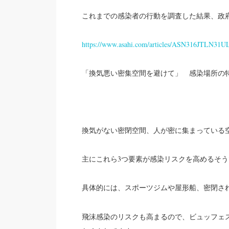
これまでの感染者の行動を調査した結果、政
https://www.asahi.com/articles/ASN316JTLN31U
「換気悪い密集空間を避けて」 感染場所の
換気がない密閉空間、人が密に集まっている
主にこれら3つ要素が感染リスクを高めるそう
具体的には、
スポーツジムや屋形船、密閉さ
飛沫感染のリスクも高まるので、ビュッフェ