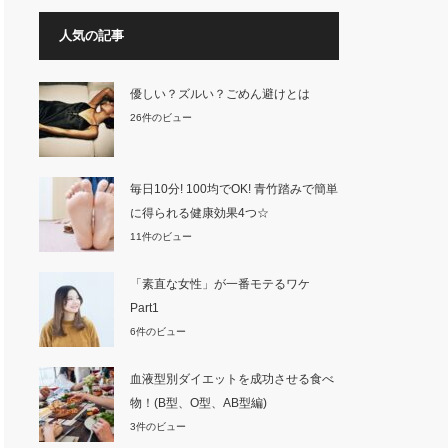
人気の記事
優しい？ズルい？ごめん避けとは
26件のビュー
毎日10分! 100均でOK! 青竹踏みで簡単
に得られる健康効果4つ☆
11件のビュー
「素直な女性」が一番モテるワケ
Part1
6件のビュー
血液型別ダイエットを成功させる食べ
物！(B型、O型、AB型編)
3件のビュー