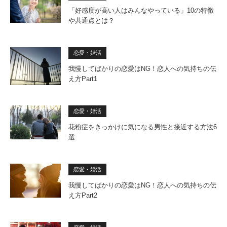
「好感度が高い人はみんなやっている」10の特徴
や共通点とは？
恋愛・婚活
我慢してばかりの恋愛はNG！恋人への気持ちの伝
え方Part1
恋愛・婚活
花粉症をきっかけに気になる男性と接近する方法6
選
恋愛・婚活
我慢してばかりの恋愛はNG！恋人への気持ちの伝
え方Part2