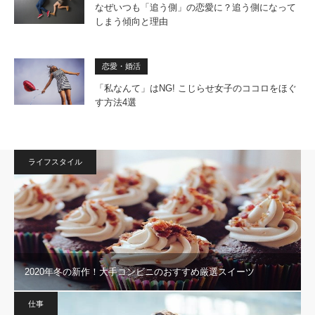
なぜいつも「追う側」の恋愛に？追う側になって
しまう傾向と理由
恋愛・婚活
「私なんて」はNG! こじらせ女子のココロをほぐ
す方法4選
ライフスタイル
2020年冬の新作！大手コンビニのおすすめ厳選スイーツ
仕事