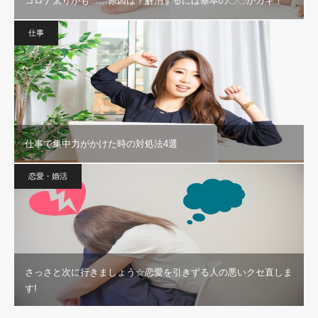
コロナ太りかも……原因は？解消するには基本の〇〇がカギ！
仕事
仕事で集中力がかけた時の対処法4選
恋愛・婚活
さっさと次に行きましょう☆恋愛を引きずる人の悪いクセ直しま
す!