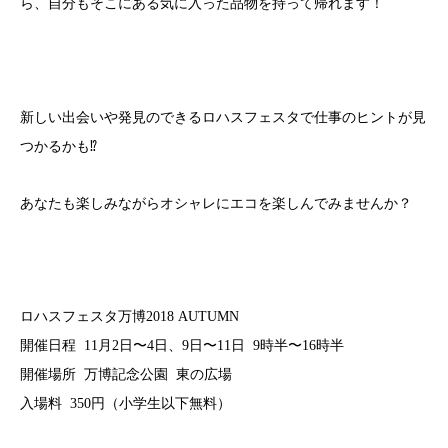
ら、自分もそこにある気に入った品物を持って帰れます！
新しい出会いや発見のできるロハスフェスタで仕事のヒントが見
つかるかも
⁉
あなたも楽しみながらオシャレにエコを楽しんでみませんか？
ロハスフェスタ万博
2018 AUTUMN
開催日程
11
月
2
日〜
4
日、
9
日〜
11
日
9
時半〜
16
時半
開催場所
万博記念公園
東の広場
入場料
350
円（小学生以下無料）