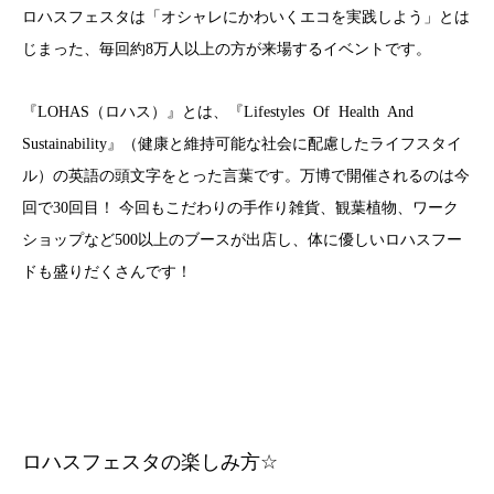
ロハスフェスタは「オシャレにかわいくエコを実践しよう」とは
じまった、毎回約
8
万人以上の方が来場するイベントです。
『
LOHAS
（ロハス）』とは、『
Lifestyles Of Health And
Sustainability
』（健康と維持可能な社会に配慮したライフスタイ
ル）の英語の頭文字をとった言葉です。万博で開催されるのは今
回で
30
回目！ 今回もこだわりの手作り雑貨、観葉植物、ワーク
ショップなど
500
以上のブースが出店し、体に優しいロハスフー
ドも盛りだくさんです！
ロハスフェスタの楽しみ方
☆