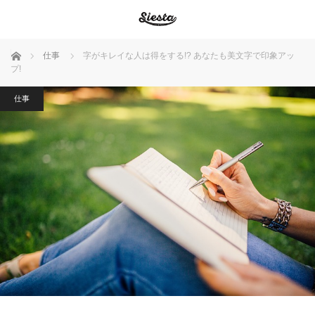
ホーム
仕事
字がキレイな人は得をする!? あなたも美文字で印象アッ
プ!
仕事