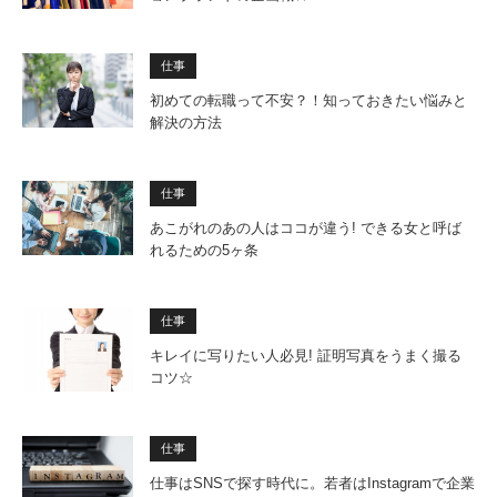
仕事
初めての転職って不安？！知っておきたい悩みと
解決の方法
仕事
あこがれのあの人はココが違う! できる女と呼ば
れるための5ヶ条
仕事
キレイに写りたい人必見! 証明写真をうまく撮る
コツ☆
仕事
仕事はSNSで探す時代に。若者はInstagramで企業