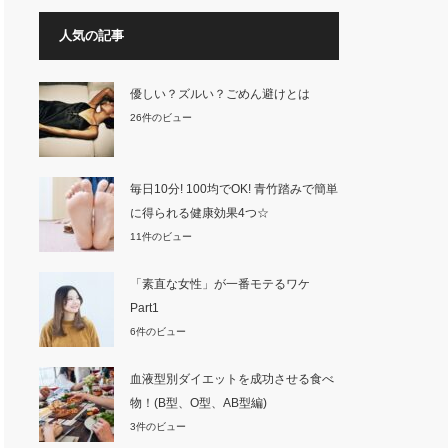
人気の記事
優しい？ズルい？ごめん避けとは
26件のビュー
毎日10分! 100均でOK! 青竹踏みで簡単
に得られる健康効果4つ☆
11件のビュー
「素直な女性」が一番モテるワケ
Part1
6件のビュー
血液型別ダイエットを成功させる食べ
物！(B型、O型、AB型編)
3件のビュー