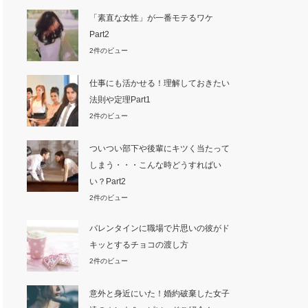
「素直な女性」が一番モテるワケ
Part2
2件のビュー
仕事にも活かせる！理解しておきたい
法則や定理Part1
2件のビュー
ついつい部下や後輩にキツく当たって
しまう・・・こんな時どうすればい
い？Part2
2件のビュー
バレンタインに職場で片思いの彼がド
キッとするチョコの渡し方
2件のビュー
意外と身近にいた！婚約破棄した女子