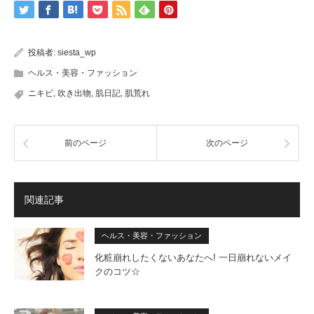
投稿者:
siesta_wp
ヘルス・美容・ファッション
ニキビ
,
吹き出物
,
肌日記
,
肌荒れ
前のページ
次のページ
関連記事
ヘルス・美容・ファッション
化粧崩れしたくないあなたへ! 一日崩れないメイ
クのコツ☆