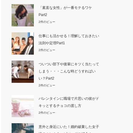
「素直な女性」が一番モテるワケ
Part2
2件のビュー
仕事にも活かせる！理解しておきたい
法則や定理Part1
2件のビュー
ついつい部下や後輩にキツく当たって
しまう・・・こんな時どうすればい
い？Part2
2件のビュー
バレンタインに職場で片思いの彼がド
キッとするチョコの渡し方
2件のビュー
意外と身近にいた！婚約破棄した女子