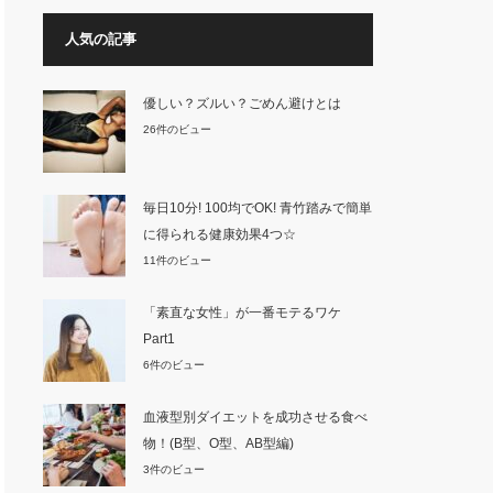
人気の記事
優しい？ズルい？ごめん避けとは
26件のビュー
毎日10分! 100均でOK! 青竹踏みで簡単
に得られる健康効果4つ☆
11件のビュー
「素直な女性」が一番モテるワケ
Part1
6件のビュー
血液型別ダイエットを成功させる食べ
物！(B型、O型、AB型編)
3件のビュー