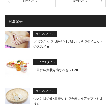
前のページ
次のページ
関連記事
ライフスタイル
ズボラさんでも痩せられる! おウチでダイエット
のススメ★
ライフスタイル
上司に年賀状を出すべき？Part1
ライフスタイル
今大注目の食材! 長いもで免疫力をアップさせよ
う☆