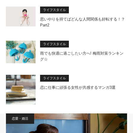
ライフスタイル
思いやりを持てばどんな人間関係も好転する！？
Part2
ライフスタイル
雨でも快適に過ごしたい方へ! 梅雨対策ランキン
グ☆
ライフスタイル
恋に仕事に頑張る女性が共感するマンガ3選
恋愛・婚活