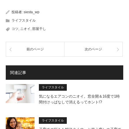
投稿者:
siesta_wp
ライフスタイル
コツ
,
ニオイ
,
部屋干し
前のページ
次のページ
関連記事
ライフスタイル
気になるエアコンのニオイ。窓全開＆16度で1時
間付けっぱなしで消えるってホント!?
ライフスタイル