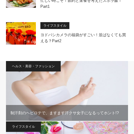
忙しい時こそ！節約と栄養を考えたズボラ飯！
Part1
ライフスタイル
ヨドバシカメラの福袋がすごい！並ばなくても買
える？Part2
ヘルス・美容・ファッション
制汗剤のヘビロテで、ますます汗クサ女子になるってホント!?
ライフスタイル