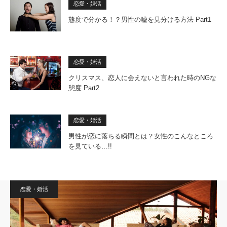
恋愛・婚活
態度で分かる！？男性の嘘を見分ける方法 Part1
恋愛・婚活
クリスマス、恋人に会えないと言われた時のNGな
態度 Part2
恋愛・婚活
男性が恋に落ちる瞬間とは？女性のこんなところ
を見ている…!!
恋愛・婚活