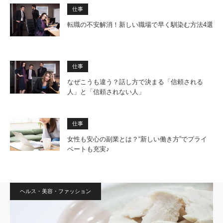
仕事
転職の不安解消！新しい職場で早く馴染む方法4選
仕事
なぜこうも違う？話し方で決まる「信頼される
人」と「信頼されない人」
仕事
女性も安心の副業とは？“新しい働き方”でプライ
ベートも充実♪
ヘルス・美容・ファッション