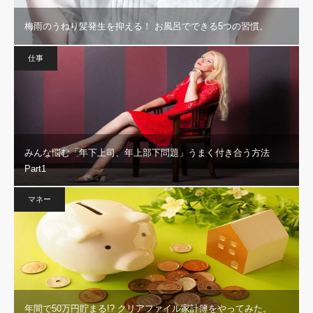
梅雨のうねり髪発生を抑える！ お風呂でできる5つの習慣。
仕事
みんな悩む「年下上司、年上部下問題」うまく付き合う方法
Part1
マネー
年間で50万円貯まる!? クリアファイル家計簿をやってみた。