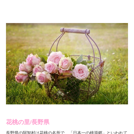
花桃の里/長野県
長野県の阿智村は花桃の名所で、「
」といわれて
日本一の桃源郷