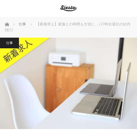
ホーム
仕事
【新着求人】家族との時間も大切に…♪17時台退社の社内
SE◎
仕事