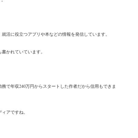
、
しています。
就活に役立つアプリや本などの情報を発信
も書かれていています。
務で年収240万円からスタートした作者だから信用もできま
ディアですね。