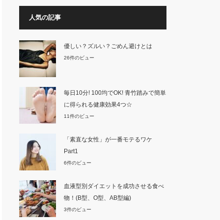
人気の記事
優しい？ズルい？ごめん避けとは
26件のビュー
毎日10分! 100均でOK! 青竹踏みで簡単
に得られる健康効果4つ☆
11件のビュー
「素直な女性」が一番モテるワケ
Part1
6件のビュー
血液型別ダイエットを成功させる食べ
物！(B型、O型、AB型編)
3件のビュー