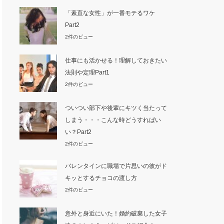
「素直な女性」が一番モテるワケ
Part2
2件のビュー
仕事にも活かせる！理解しておきたい
法則や定理Part1
2件のビュー
ついつい部下や後輩にキツく当たって
しまう・・・こんな時どうすればい
い？Part2
2件のビュー
バレンタインに職場で片思いの彼がド
キッとするチョコの渡し方
2件のビュー
意外と身近にいた！婚約破棄した女子