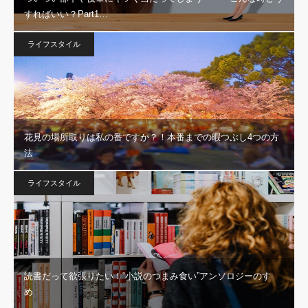
すればいい？Part1…
ライフスタイル
花見の場所取りは私の番ですか？！本番までの暇つぶし4つの方
法
ライフスタイル
読書だって欲張りたい！“小説のつまみ食い”アンソロジーのすゝ
め