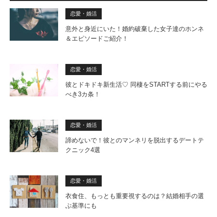
恋愛・婚活
意外と身近にいた！婚約破棄した女子達のホンネ
＆エピソードご紹介！
恋愛・婚活
彼とドキドキ新生活♡ 同棲をSTARTする前にやる
べき3カ条！
恋愛・婚活
諦めないで！彼とのマンネリを脱出するデートテ
クニック4選
恋愛・婚活
衣食住、もっとも重要視するのは？結婚相手の選
ぶ基準にも