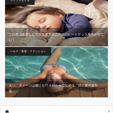
ライフスタイル
この冬は暖房なしで大丈夫？ユニクロのヒートテック毛布がすご
い！
ヘルス・美容・ファッション
えっ、ダメージは瞳にも!? 今日からはじめる「目の紫外線対
策」。