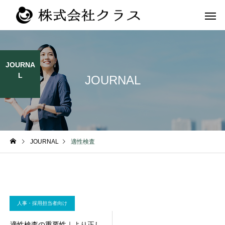
JOURNA
L
JOURNAL
第二新卒・メ
新卒
ラス
JOURNAL
適性検査
人事・採用担当者向け
適性検査の重要性｜より正し