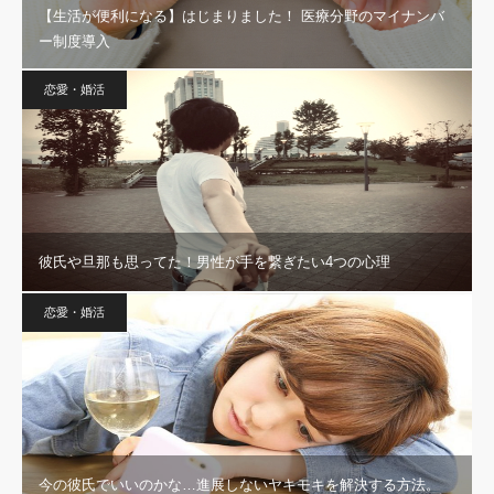
【生活が便利になる】はじまりました！ 医療分野のマイナンバ
ー制度導入
恋愛・婚活
彼氏や旦那も思ってた！男性が手を繋ぎたい4つの心理
恋愛・婚活
今の彼氏でいいのかな…進展しないヤキモキを解決する方法。