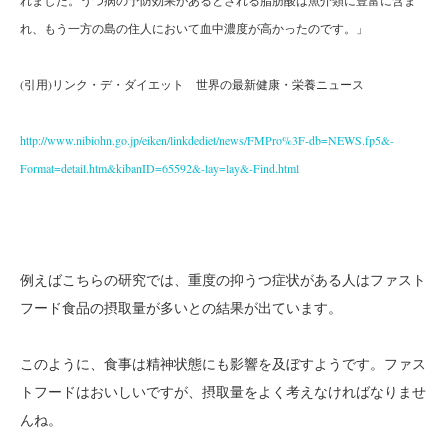
れました。うつ病の予防効果があるとされる脂肪酸は魚介類に豊富に含ま
れ、もう一方の島の住人において血中濃度が高かったのです。」
(引用)リンク・デ・ダイエット 世界の最新健康・栄養ニュース
http://www.nibiohn.go.jp/eiken/linkdediet/news/FMPro%3F-db=NEWS.fp5&-
Format=detail.htm&kibanID=65592&-lay=lay&-Find.html
例えばこちらの研究では、重度の抑うつ症状がある人はファスト
フード食品の摂取量が多いとの結果が出ています。
このように、食事は精神状態にも影響を及ぼすようです。ファス
トフードはおいしいですが、摂取量をよく考えなければなりませ
んね。