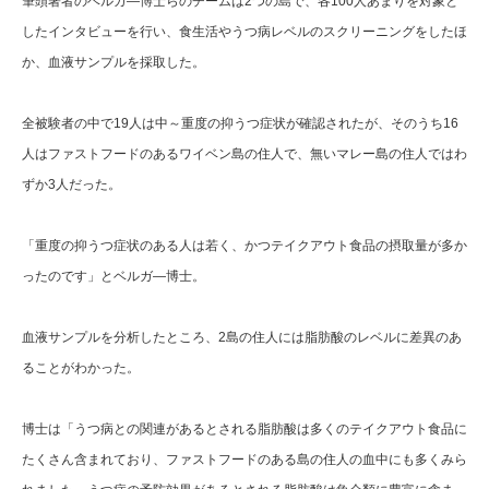
筆頭著者のベルガ―博士らのチームは2つの島で、各100人あまりを対象と
したインタビューを行い、食生活やうつ病レベルのスクリーニングをしたほ
か、血液サンプルを採取した。
全被験者の中で19人は中～重度の抑うつ症状が確認されたが、そのうち16
人はファストフードのあるワイベン島の住人で、無いマレー島の住人ではわ
ずか3人だった。
「重度の抑うつ症状のある人は若く、かつテイクアウト食品の摂取量が多か
ったのです」とベルガ―博士。
血液サンプルを分析したところ、2島の住人には脂肪酸のレベルに差異のあ
ることがわかった。
博士は「うつ病との関連があるとされる脂肪酸は多くのテイクアウト食品に
たくさん含まれており、ファストフードのある島の住人の血中にも多くみら