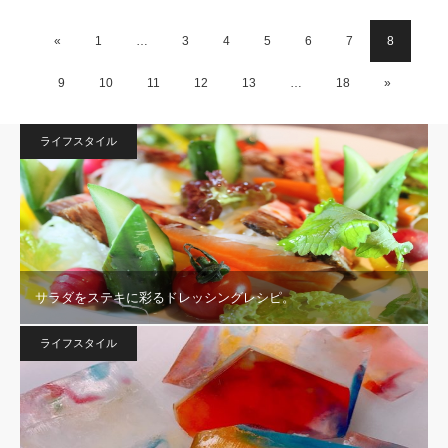
«
1
…
3
4
5
6
7
8
9
10
11
12
13
…
18
»
ライフスタイル
サラダをステキに彩るドレッシングレシピ。
ライフスタイル