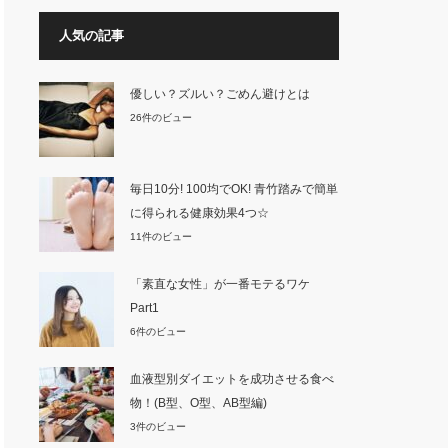
人気の記事
優しい？ズルい？ごめん避けとは
26件のビュー
毎日10分! 100均でOK! 青竹踏みで簡単
に得られる健康効果4つ☆
11件のビュー
「素直な女性」が一番モテるワケ
Part1
6件のビュー
血液型別ダイエットを成功させる食べ
物！(B型、O型、AB型編)
3件のビュー