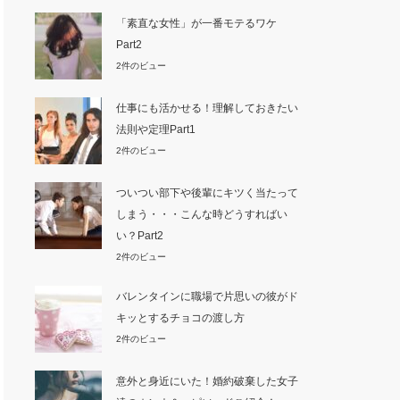
「素直な女性」が一番モテるワケ
Part2
2件のビュー
仕事にも活かせる！理解しておきたい
法則や定理Part1
2件のビュー
ついつい部下や後輩にキツく当たって
しまう・・・こんな時どうすればい
い？Part2
2件のビュー
バレンタインに職場で片思いの彼がド
キッとするチョコの渡し方
2件のビュー
意外と身近にいた！婚約破棄した女子