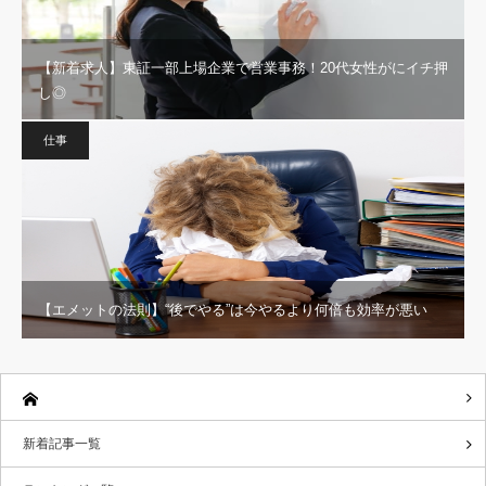
【新着求人】東証一部上場企業で営業事務！20代女性がにイチ押
し◎
仕事
【エメットの法則】“後でやる”は今やるより何倍も効率が悪い
新着記事一覧