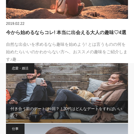
2019.02.22
今から始めるならコレ! 本当に出会える大人の趣味♡4選
自然な出会いを求めるなら趣味を始めよう! とは言うものの何を
始めたらいいのかわからない方へ、おススメの趣味をご紹介しま
す♪趣…
恋愛・婚活
付き合う前のデートは○回？！30代はどんなデートをすればいい
の？
仕事