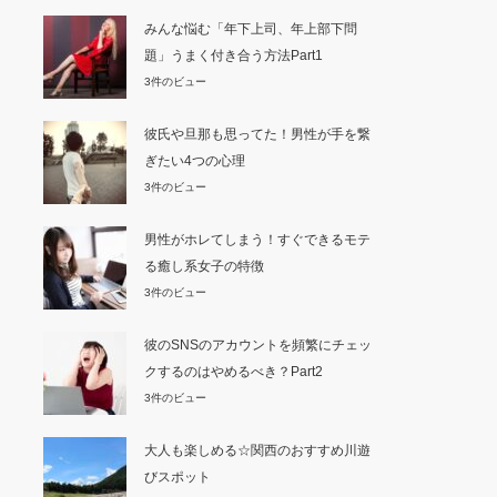
みんな悩む「年下上司、年上部下問
題」うまく付き合う方法Part1
3件のビュー
彼氏や旦那も思ってた！男性が手を繋
ぎたい4つの心理
3件のビュー
男性がホレてしまう！すぐできるモテ
る癒し系女子の特徴
3件のビュー
彼のSNSのアカウントを頻繁にチェッ
クするのはやめるべき？Part2
3件のビュー
大人も楽しめる☆関西のおすすめ川遊
びスポット