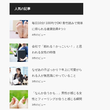
人気の記事
毎日10分! 100均でOK! 青竹踏みで簡単
に得られる健康効果4つ☆
4件のビュー
会社で「頼れる！かっこいい！」と思
われる女性の特徴
3件のビュー
なぜあの子ばっかり？年上に可愛がら
れる人が無意識にやっていること
3件のビュー
「なんか合うかも…」男性が感じる女
性とフィーリングが合うと感じる瞬間
3件のビュー