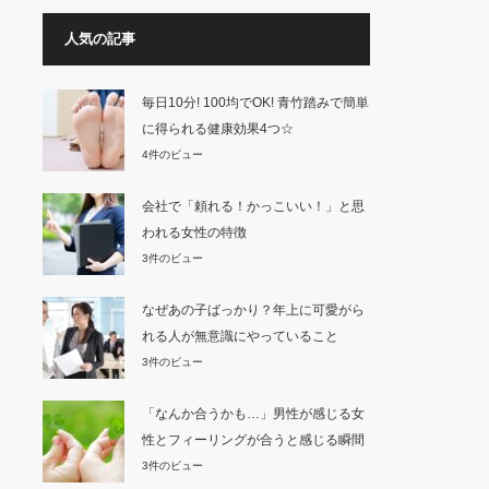
人気の記事
毎日10分! 100均でOK! 青竹踏みで簡単
に得られる健康効果4つ☆
4件のビュー
会社で「頼れる！かっこいい！」と思
われる女性の特徴
3件のビュー
なぜあの子ばっかり？年上に可愛がら
れる人が無意識にやっていること
3件のビュー
「なんか合うかも…」男性が感じる女
性とフィーリングが合うと感じる瞬間
3件のビュー