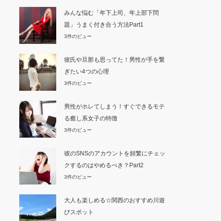
みんな悩む「年下上司、年上部下問
題」うまく付き合う方法Part1
3件のビュー
彼氏や旦那も思ってた！男性が手を繋
ぎたい4つの心理
3件のビュー
男性がホレてしまう！すぐできるモテ
る癒し系女子の特徴
3件のビュー
彼のSNSのアカウントを頻繁にチェッ
クするのはやめるべき？Part2
3件のビュー
大人も楽しめる☆関西のおすすめ川遊
びスポット