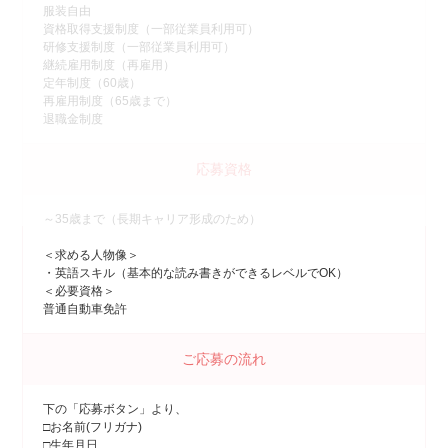
服装自由
資格取得支援制度（一部従業員利用可）
研修支援制度（一部従業員利用可）
継続雇用制度（再雇用）
定年制度（60歳）
再雇用制度（65歳まで）
退職金制度
応募資格
～35歳まで（長期キャリア形成のため）
＜求める人物像＞
・英語スキル（基本的な読み書きができるレベルでOK）
＜必要資格＞
普通自動車免許
ご応募の流れ
下の「応募ボタン」より、
□お名前(フリガナ)
□生年月日