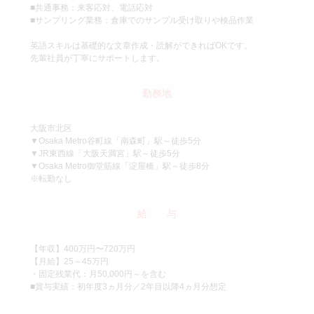
■共通事務：来客応対、電話応対
■サンプリング業務：倉庫でのサンプル受け取りや検品作業
英語スキルは基礎的な文章作成・読解ができればOKです。
先輩社員が丁寧にサポートします。
勤務地
大阪市北区
▼Osaka Metro谷町線「南森町」駅～徒歩5分
▼JR東西線「大阪天満宮」駅～徒歩5分
▼Osaka Metro御堂筋線「淀屋橋」駅～徒歩8分
※転勤なし
給 与
【年収】400万円〜720万円
【月給】25～45万円
・固定残業代：月50,000円～を含む
■賞与実績：初年度3ヵ月分／2年目以降4ヵ月分想定