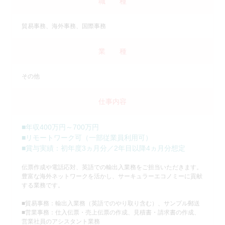
職 種
貿易事務、海外事務、国際事務
業 種
その他
仕事内容
■年収400万円～700万円
■リモートワーク可（一部従業員利用可）
■賞与実績：初年度3ヵ月分／2年目以降4ヵ月分想定
伝票作成や電話応対、英語での輸出入業務をご担当いただきます。
豊富な海外ネットワークを活かし、サーキュラーエコノミーに貢献
する業務です。
■貿易事務：輸出入業務（英語でのやり取り含む）、サンプル郵送
■営業事務：仕入伝票・売上伝票の作成、見積書・請求書の作成、
営業社員のアシスタント業務