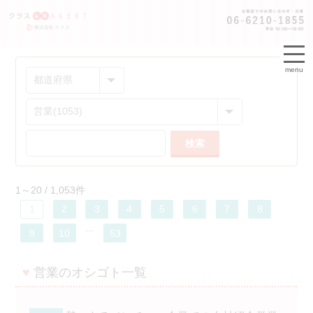
menu
検索
1～20 / 1,053件
1
2
3
4
5
6
7
8
...
9
10
53
♥
営業のオシゴト一覧