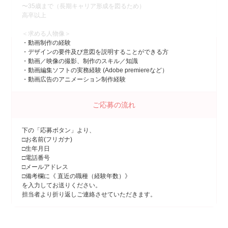
〜35歳まで（長期キャリア形成を図るため）
高卒以上
＜求める人物像＞
・動画制作の経験
・デザインの要件及び意図を説明することができる方
・動画／映像の撮影、制作のスキル／知識
・動画編集ソフトの実務経験 (Adobe premiereなど）
・動画広告のアニメーション制作経験
ご応募の流れ
下の「応募ボタン」より、
□お名前(フリガナ)
□生年月日
□電話番号
□メールアドレス
□備考欄に《 直近の職種（経験年数）》
を入力してお送りください。
担当者より折り返しご連絡させていただきます。