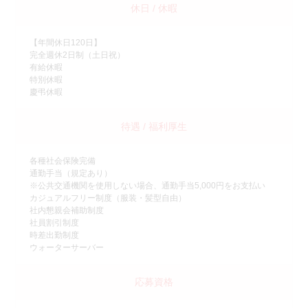
休日 / 休暇
【年間休日120日】
完全週休2日制（土日祝）
有給休暇
特別休暇
慶弔休暇
待遇 / 福利厚生
各種社会保険完備
通勤手当（規定あり）
※公共交通機関を使用しない場合、通勤手当5,000円をお支払い
カジュアルフリー制度（服装・髪型自由）
社内懇親会補助制度
社員割引制度
時差出勤制度
ウォーターサーバー
応募資格