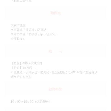
・動画広告作成
勤務地
大阪市北区
▼京阪線「渡辺橋」駅直結
▼四つ橋線「肥後橋」駅〜徒歩5分
※転勤なし
給 与
【年収】480〜600万円
【月給】40万円～
※職務給・役職手当・能力給・固定残業代（月30ｈ分／超過分別
途支給）を含む
勤務時間
10：00〜19：00（休憩60分）