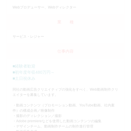
Webプロデューサー、Webディレクター
業 種
サービス・レジャー
仕事内容
■経験者歓迎
■初年度年収480万円～
■土日祝休み
同社の動画広告クリエイティブの強化をすべく、Web動画制作クリ
エイターを募集しています。
・動画コンテンツ（プロモーション動画、YouTube動画、社内案
件）の構成企画／映像制作
・撮影のディレクション／撮影
・Adobe premiereなどを使用した動画コンテンツの編集
・デザインチーム、動画制作チームの制作進行管理