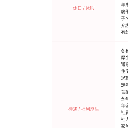
年
休日 / 休暇
慶
子
介
有
各
厚
通
住宅
退
定
営
永
年
待遇 / 福利厚生
社
社
家