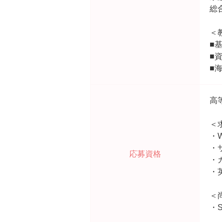
総
＜
■
■
■
高
＜
・
・
応募資格
・
・
＜
・