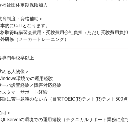
合福祉団体定期保険加入
教育制度・資格補助＞
基本的にOJTとなります。
資格取得時講習会費用・受験費用会社負担（ただし受験費用負担
海外研修（メーカートレーニング）
等専門学校卒以上
求める人物像＞
Windows環境での運用経験
サーバ設置経験／障害対応経験
カスタマーサポート経験
英語に苦手意識のない方（目安TOEIC(R)テスト(R)テスト50
尚可＞
SQLServerの環境での運用経験（テクニカルサポート業務に