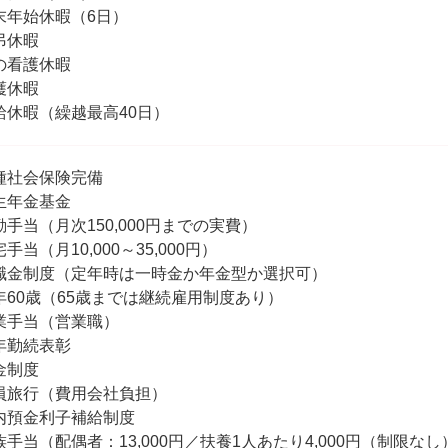
末年始休暇（6日）
弔休暇
の看護休暇
護休暇
給休暇（繰越最高40日）
種社会保険完備
生年金基金
勤手当（月次150,000円までの実費）
手当（月10,000～35,000円）
職金制度（定年時は一時金か年金型か選択可）
年60歳（65歳までは継続雇用制度あり）
業手当（営業職）
年勤続表彰
金制度
員旅行（費用会社負担）
内預金利子補給制度
族手当（配偶者：13,000円／扶養1人あたり4,000円（制限なし