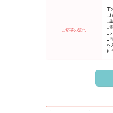
下
□
□
□
ご応募の流れ
□
□
を
担