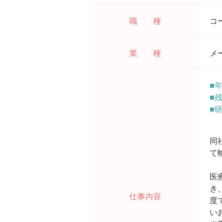
職 種
コ
業 種
メ
■
■
■
同
て
医
き
仕事内容
度
い