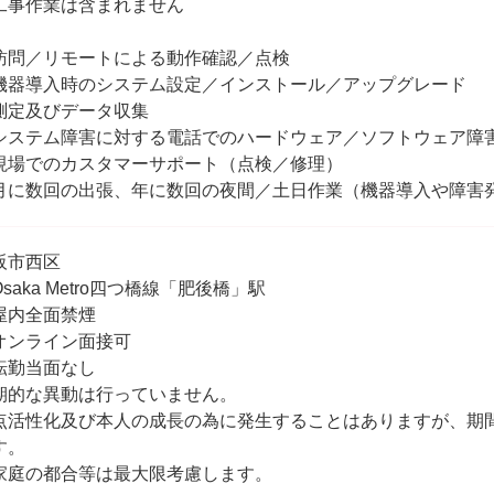
工事作業は含まれません
訪問／リモートによる動作確認／点検
機器導入時のシステム設定／インストール／アップグレード
測定及びデータ収集
システム障害に対する電話でのハードウェア／ソフトウェア障
現場でのカスタマーサポート（点検／修理）
月に数回の出張、年に数回の夜間／土日作業（機器導入や障害
阪市西区
saka Metro四つ橋線「肥後橋」駅
屋内全面禁煙
オンライン面接可
転勤当面なし
期的な異動は行っていません。
点活性化及び本人の成長の為に発生することはありますが、期間
す。
家庭の都合等は最大限考慮します。