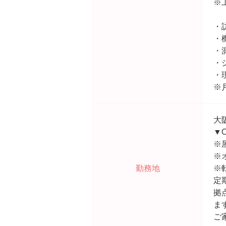
※
・
・
・
・
・
※
大
▼O
※
※
勤務地
※
定
拠
ま
ご