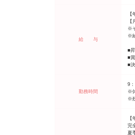
【
【月
※そ
※
給 与
■
■
■
9：
勤務時間
※休
※
【
完
夏