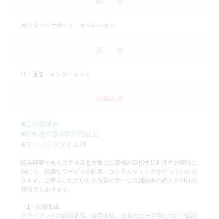
職 種
カスタマーサポート、オペレーター
業 種
IT・通信・インターネット
仕事内容
■土日祝休み
■初年度年収400万円以上
■フレックスタイム制
既存顧客である大手企業を対象にお客様の目指す福利厚生の実現に
向けて、最適なサービスの提案・コンサルティングを行っていただ
きます。ご導入いただいたお客様のサービス継続率の高さが同社の
特徴でもあります。
（1）課題抽出
クライアントの課題認識、企業文化、社員のニーズ等について仮説