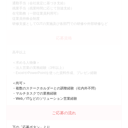
通勤手当（会社規定に基づき支給）
残業手当（残業時間に応じて別途支給）
在宅勤務（一部従業員利用可）
従業員持株会制度
研修支援としてOJTの実施及び各部門での研修や外部研修など
応募資格
高卒以上
＜求める人物像＞
・法人営業の実務経験（3年以上）
・ExcelやPowerPointを使った資料作成、プレゼン経験
＜尚可＞
・複数のステークホルダーとの調整経験（社内外不問）
・マルチタスクでの業務経験
・Web／ITなどのソリューション営業経験
ご応募の流れ
下の「応募ボタン」より、