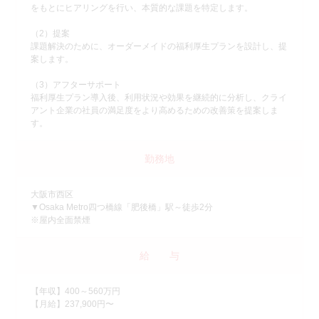
をもとにヒアリングを行い、本質的な課題を特定します。
（2）提案
課題解決のために、オーダーメイドの福利厚生プランを設計し、提
案します。
（3）アフターサポート
福利厚生プラン導入後、利用状況や効果を継続的に分析し、クライ
アント企業の社員の満足度をより高めるための改善策を提案しま
す。
勤務地
大阪市西区
▼Osaka Metro四つ橋線「肥後橋」駅～徒歩2分
※屋内全面禁煙
給 与
【年収】400～560万円
【月給】237,900円〜