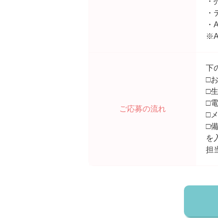
・
・
・A
※
下
□
□
□
ご応募の流れ
□
□
を
担