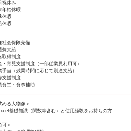
日祝休み
末年始休暇
季休暇
給休暇
種社会保険完備
通費支給
格取得制度
産・育児支援制度（一部従業員利用可）
業手当（残業時間に応じて別途支給）
修支援制度
員食堂・食事補助
求める人物像＞
Excel基礎知識（関数等含む）と使用経験をお持ちの方
尚可＞