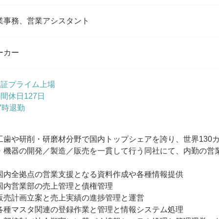
業事務、営業アシスタント
ーカー
東証プライム上場
年間休日127日
17時退勤
工歯や研削・研磨材分野で国内トップシェアを誇り、世界130
・機器の開発／製造／販売を一貫して行う同社にて、内勤の営
国内全拠点の営業支援となる資料作成や各種情報提供
国内営業部の売上管理と債権管理
販売計画立案と売上実績の進捗管理と運営
各種マスタ関連の登録作業と管理と情報システム処理