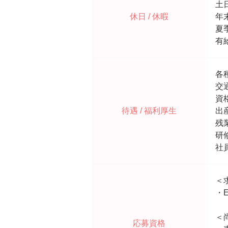
土
休日 / 休暇
年
夏
有
各
交
資
待遇 / 福利厚生
出
残
研
社
＜
・
＜
応募資格