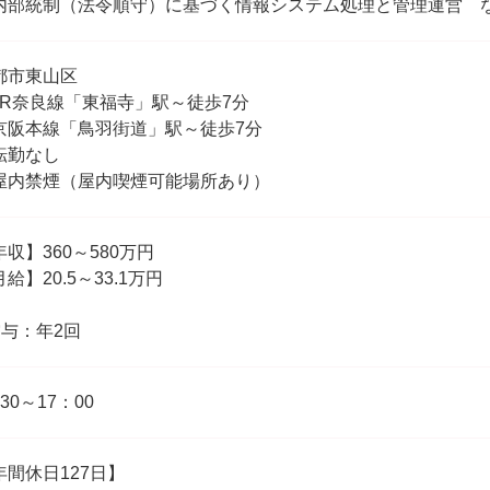
内部統制（法令順守）に基づく情報システム処理と管理運営 
都市東山区
JR奈良線「東福寺」駅～徒歩7分
京阪本線「鳥羽街道」駅～徒歩7分
転勤なし
屋内禁煙（屋内喫煙可能場所あり）
年収】360～580万円
給】20.5～33.1万円
賞与：年2回
30～17：00
年間休日127日】