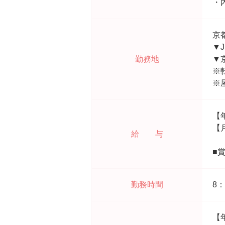
・
京
▼
勤務地
▼
※
※
【
【月
給 与
■
勤務時間
8：
【