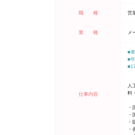
職 種
営
業 種
メ
■
■
■
人
料
仕事内容
・
・
・
・