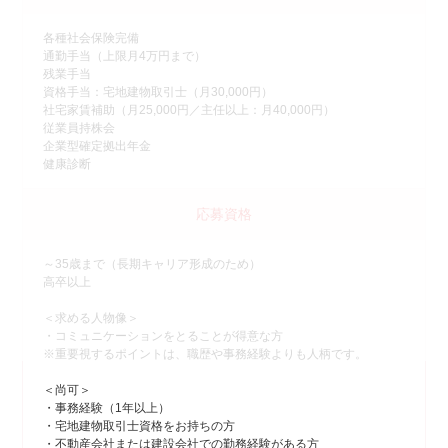
各種社会保険完備
通勤手当（上限月4万円まで）
残業手当
資格手当：宅地建物取引士（月30,000円）
社宅家賃補助（月25,000円／主任以上：月40,000円）
従業員持株会
企業型確定拠出年金
健康診断
応募資格
～35歳まで（長期キャリア形成のため）
高卒以上
＜求める人物像＞
・コミュニケーションをとることが得意な方
※重要視するポイントは、職歴や事務経験よりも人柄です。
＜尚可＞
・事務経験（1年以上）
・宅地建物取引士資格をお持ちの方
・不動産会社または建設会社での勤務経験がある方