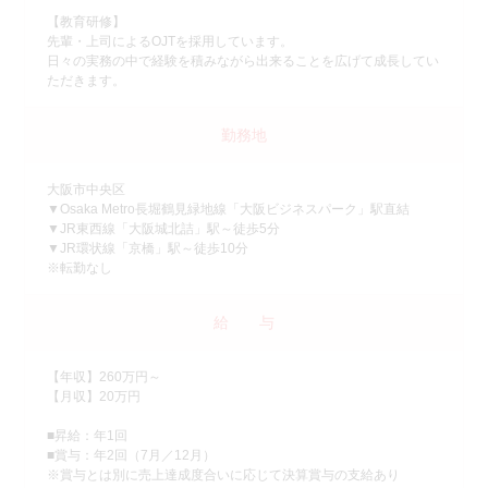
【教育研修】
先輩・上司によるOJTを採用しています。
日々の実務の中で経験を積みながら出来ることを広げて成長してい
ただきます。
勤務地
大阪市中央区
▼Osaka Metro長堀鶴見緑地線「大阪ビジネスパーク」駅直結
▼JR東西線「大阪城北詰」駅～徒歩5分
▼JR環状線「京橋」駅～徒歩10分
※転勤なし
給 与
【年収】260万円～
【月収】20万円
■昇給：年1回
■賞与：年2回（7月／12月）
※賞与とは別に売上達成度合いに応じて決算賞与の支給あり