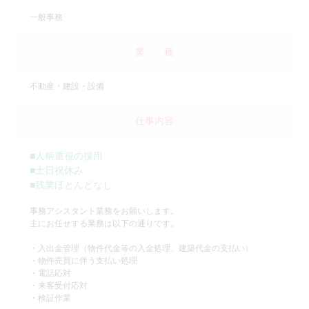
一般事務
業 種
不動産・建設・設備
仕事内容
■人柄重視の採用
■土日祝休み
■残業ほとんどなし
事務アシスタント業務をお願いします。
主にお任せする業務は以下の通りです。
・入出金管理（物件代金等の入金処理、建築代金の支払い）
・物件売買に伴う支払い処理
・電話応対
・来客受付応対
・検証作業