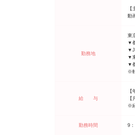
【
動
東
▼
▼
勤務地
▼
▼
※
【
給 与
【
※
勤務時間
9：