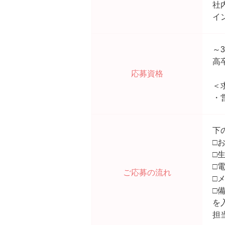
社
イ
～
高
応募資格
＜
・
下
□
□
□
ご応募の流れ
□
□
を
担