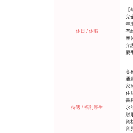
【
完
年
休日 / 休暇
有
産
介
慶
各
通
家
住
書
待遇 / 福利厚生
永
財
資
育