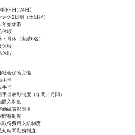
年間休日124日】
全週休2日制（土日祝）
末年始休暇
給休暇
休・育休（実績6名）
護休暇
弔休暇
種社会保険完備
勤手当
族手当
居手当表彰制度（年間／月間）
籍購入制度
年勤続表彰制度
形貯蓄制度
格取得費用支給制度
児短時間勤務制度