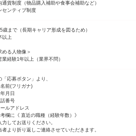
内通貨制度（物品購入補助や食事会補助など）
ンセンティブ制度
35歳まで（長期キャリア形成を図るため）
卒以上
求める人物像＞
営業経験1年以上（業界不問）
の「応募ボタン」より、
お名前(フリガナ)
生年月日
電話番号
メールアドレス
備考欄に《 直近の職種（経験年数）》
入力してお送りください。
当者より折り返しご連絡させていただきます。