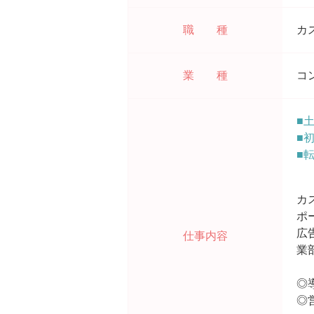
職 種
カ
業 種
コ
■
■
■
カ
ポ
広
仕事内容
業
◎
◎