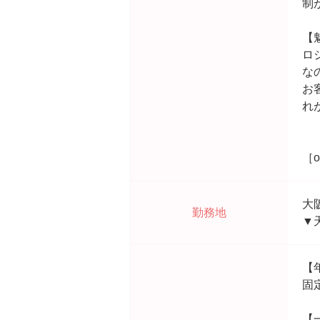
制
【
ロ
な
お
れ
［o
大
勤務地
▼
【
固
【