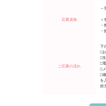
～
応募資格
＜
・
・
下
□
□
□
ご応募の流れ
□
□
を
担