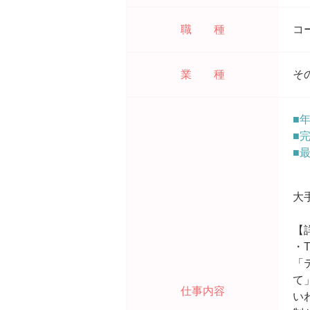
職 種
コ
業 種
そ
■
■
■
大
【
・
「
て
仕事内容
い