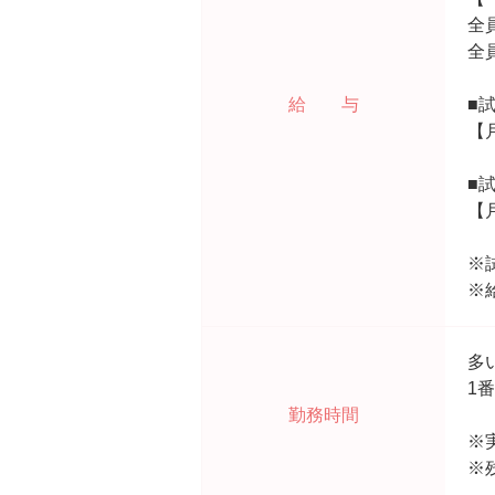
全
全
給 与
■
【
■
【
※
※
多い
1
勤務時間
※
※