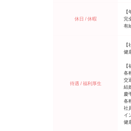
【
休日 / 休暇
完
有
【
健
【
各
交
待遇 / 福利厚生
結
慶
各
社
イ
健