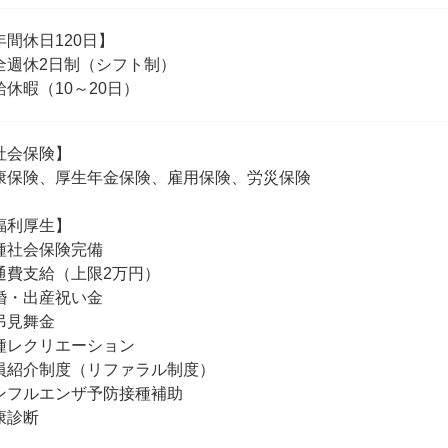
年間休日120日】
全週休2日制（シフト制）
給休暇（10～20日）
社会保険】
康保険、厚生年金保険、雇用保険、労災保険
福利厚生】
種社会保険完備
通費支給（上限2万円）
婚・出産祝い金
弔見舞金
種レクリエーション
員紹介制度（リファラル制度）
ンフルエンザ予防接種補助
康診断