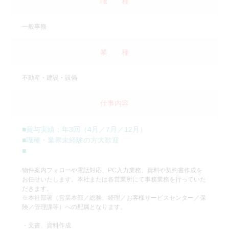
職 種
一般事務
業 種
不動産・建設・設備
仕事内容
■賞与実績：年3回（4月／7月／12月）
■職種・業界未経験の方大歓迎
■
物件案内フォローや電話対応、PC入力業務、資料や契約書作成を
お任せいたします。本社または各営業所にて事務業務を行っていた
だきます。
※本社部署（営業本部／総務、経理／お客様サービスセンター／保
険／管理課等）への配属となります。
・文書、資料作成