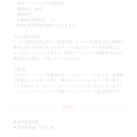
・保管ファイリングや伝票処理
・備品購入、発注
・電話対応
・お客様の初期対応 など
一般的な事務業務を担当いただきます。
【入社後の流れ】
1～2ヶ月間はOJTを中心に先輩社員のフォローを受けながら知識や
業務の流れを習得いただきます。その後入社3～6ヶ月を目処にひ
とり立ちしていただきますが、質問やアドバイスは都度受けられる
環境のため安心して働いていただけます。
【魅力】
アシスタントとして営業のサポートを行っていただきます。お客様
と営業のことを第一に考え、業務がスピーディー且つ丁寧に進むよ
うに工夫をしていただくことがミッションです。人のためになりた
い！というホスピタリティの強い方にはやりがいのある業務です。
勤務地
奈良県北葛城郡
▼JR関西本線「王寺」駅