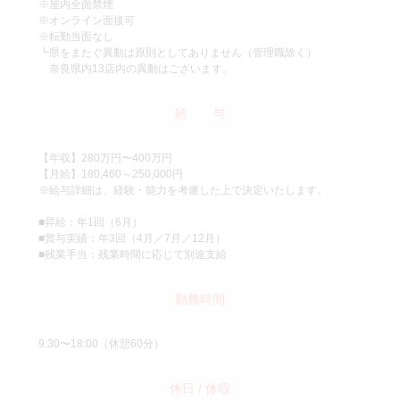
※屋内全面禁煙
※オンライン面接可
※転勤当面なし
┗県をまたぐ異動は原則としてありません（管理職除く）
奈良県内13店内の異動はございます。
給 与
【年収】280万円〜400万円
【月給】180,460～250,000円
※給与詳細は、経験・能力を考慮した上で決定いたします。
■昇給：年1回（6月）
■賞与実績：年3回（4月／7月／12月）
■残業手当：残業時間に応じて別途支給
勤務時間
9:30〜18:00（休憩60分）
休日 / 休暇