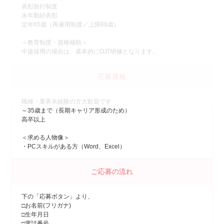
表彰旅行制度
永年勤続表彰
定年65歳（再雇用制度／上限68歳）
＜教育制度・資格補助＞
中途採用の場合は、基本的にOJT研修となります。
応募資格
職種・業界未経験の方大歓迎です
～35歳まで（長期キャリア形成のため）
高卒以上
＜求める人物像＞
・PCスキルがある方（Word、Excel）
ご応募の流れ
下の「応募ボタン」より、
□お名前(フリガナ)
□生年月日
□電話番号