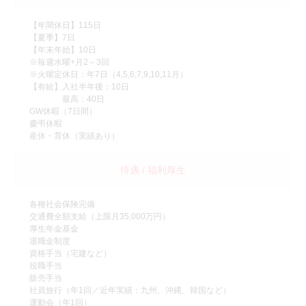
【年間休日】115日
【夏季】7日
【年末年始】10日
※毎週水曜+月2～3回
※火曜定休日：年7日（4,5,6,7,9,10,11月）
【有給】入社半年後：10日
最高：40日
GW休暇（7日間）
慶弔休暇
産休・育休（実績あり）
待遇 / 福利厚生
各種社会保険完備
交通費全額支給（上限月35,000万円）
厚生年金基金
退職金制度
資格手当（宅建など）
役職手当
販売手当
社員旅行（年1回／近年実績：九州、沖縄、韓国など）
運動会（年1回）