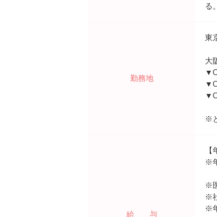
る
東
大
▼O
勤務地
▼O
▼O
※
【
※
※
※
※
給 与