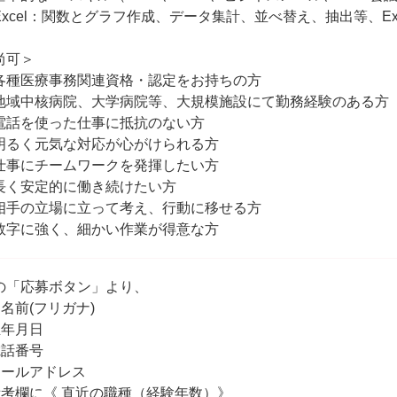
Excel：関数とグラフ作成、データ集計、並べ替え、抽出等、Ex
尚可＞
各種医療事務関連資格・認定をお持ちの方
地域中核病院、大学病院等、大規模施設にて勤務経験のある方
電話を使った仕事に抵抗のない方
明るく元気な対応が心がけられる方
仕事にチームワークを発揮したい方
長く安定的に働き続けたい方
相手の立場に立って考え、行動に移せる方
数字に強く、細かい作業が得意な方
の「応募ボタン」より、
お名前(フリガナ)
生年月日
電話番号
メールアドレス
備考欄に《 直近の職種（経験年数）》