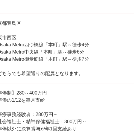
。
京都豊島区
阪市西区
saka Metro四つ橋線「本町」駅～徒歩4分
saka Metro中央線「本町」駅～徒歩6分
saka Metro御堂筋線「本町」駅～徒歩7分
どちらでも希望通りの配属となります。
年俸制】280～400万円
年俸の1/12を毎月支給
医療事務経験者：280万円～
社会福祉士・精神保健福祉士：300万円～
年俸以外に決算賞与が年1回支給あり