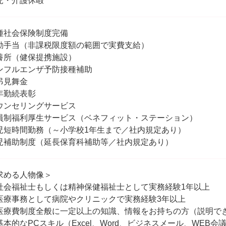
児・介護休暇
種社会保険制度完備
勤手当（非課税限度額の範囲で実費支給）
養所（健保提携施設）
ンフルエンザ予防接種補助
弔見舞金
年勤続表彰
ウンセリングサービス
員制福利厚生サービス（ベネフィット・ステーション）
児短時間勤務（～小学校1年生まで／社内規定あり）
児補助制度（延長保育科補助等／社内規定あり）
求める人物像＞
社会福祉士もしくは精神保健福祉士として実務経験1年以上
医療事務として病院やクリニックで実務経験3年以上
医療費制度全般に一定以上の知識、情報をお持ちの方（説明で
基本的なPCスキル（Excel、Word、ビジネスメール、WEB会