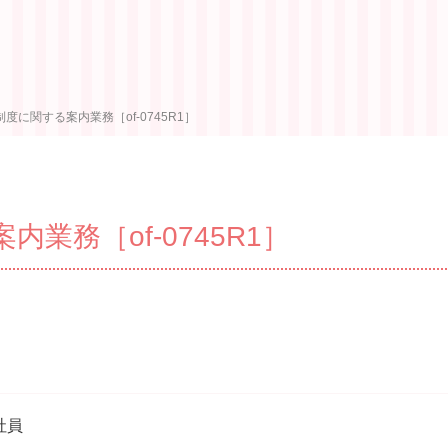
度に関する案内業務［of-0745R1］
業務［of-0745R1］
社員