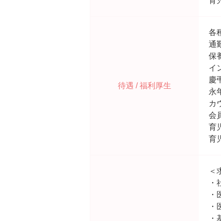
育
各
通
保
イ
慶
待遇 / 福利厚生
永
カ
会
育
育
＜
・
・
・
・