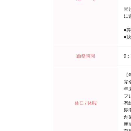
※
に
■
■
勤務時間
9
【
完
年
フ
休日 / 休暇
有
慶
創
産