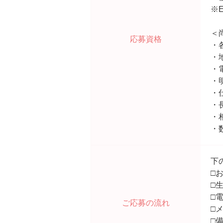
※
＜
応募資格
・
・
・
・
・
・
・
・
下
□
□
□
ご応募の流れ
□
□