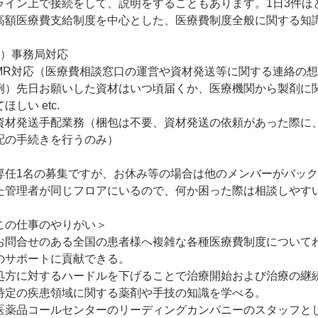
ライン上で接続をして、説明をすることもあります。1日3件ほ
高額医療費支給制度を中心とした、医療費制度全般に関する知
2）事務局対応
MR対応（医療費相談窓口の運営や資材発送等に関する連絡の
例）先日お願いした資材はいつ頃届くか、医療機関から製剤に
ほしい etc.
資材発送手配業務（梱包は不要、資材発送の依頼があった際に
配の手続きを行うのみ）
専任1名の募集ですが、お休み等の場合は他のメンバーがバッ
た管理者が同じフロアにいるので、何か困った際は相談しやす
この仕事のやりがい＞
お問合せのある全国の患者様へ複雑な各種医療費制度について
のサポートに貢献できる。
処方に対するハードルを下げることで治療開始および治療の継
特定の疾患領域に関する薬剤や手技の知識を学べる。
医薬品コールセンターのリーディングカンパニーのスタッフと