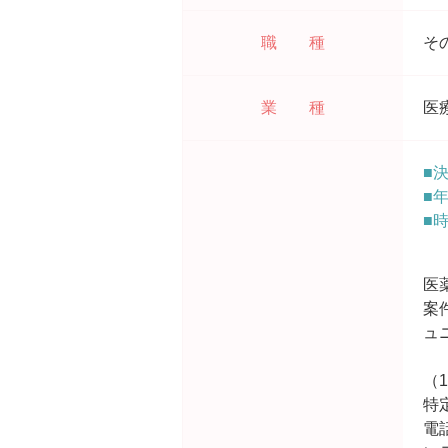
職 種
そ
業 種
医
■
■
■
医
案
ュ
（
特
電