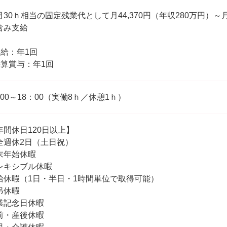
月30ｈ相当の固定残業代として月44,370円（年収280万円）～月
含み支給
昇給：年1回
決算賞与：年1回
：00～18：00（実働8ｈ／休憩1ｈ）
年間休日120日以上】
全週休2日（土日祝）
末年始休暇
レキシブル休暇
給休暇（1日・半日・1時間単位で取得可能）
弔休暇
業記念日休暇
前・産後休暇