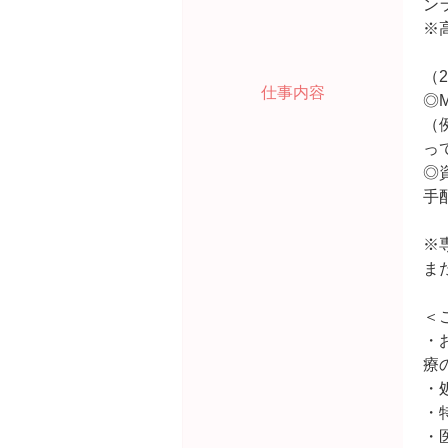
ン
※
（
仕事内容
◎
（
って
◎
手
※
ま
＜
・
療
・
・
・