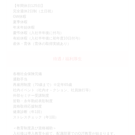
【年間休日125日】
完全週休2日制（土日祝）
GW休暇
夏季休暇
年末年始休暇
慶弔休暇（入社半年後に付与）
有給休暇（入社半年後に初年度10日付与）
産休・育休（育休の取得実績あり）
待遇 / 福利厚生
各種社会保険完備
通勤手当
再雇用制度（70歳まで）※定年65歳
社内イベント（社内オ－クション、社員旅行等）
外部セミナー受講制度
皆勤・永年勤続表彰制度
資格取得応援制度
健康診断（年1回）
ストレスチェック（年1回）
＜教育制度及び資格補助＞
入社後は導入教育を経て、配属部署でのOJT教育が始まります。