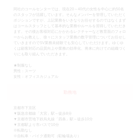
同社のコールセンターでは、現在20～40代の女性を中心に約50名
のスタッフが活躍しています。そんなメンバーを管理していただく
ポジションですが、上記業務をいきなりお任せするのではなくまず
はコールスタッフとして基本的な業務やルールを習得していただき
ます。その後お客様対応にかかわるレクチャーなど教育面のフォロ
ーからお教えし、徐々にスタッフ業務の数字管理についてお任せし
ていきますのでSV業務未経験でも安心していただけます。ゆくゆ
くは顧客対応の品質向上や業務の効率化、将来に向けての組織づく
りにも取り組んでいただきます。
★制服なし
男性：スーツ
女性：オフィスカジュアル
勤務地
京都市下京区
▼阪急京都線「大宮」駅～徒歩8分
▼京都市営地下鉄烏丸線「四条」駅～徒歩10分
▼京都駅より市バスで10分
※転勤なし
※自転車・バイク通勤可（駐輪場あり）