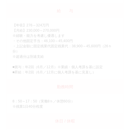
給 与
【年収】276～324万円
【月給】230,000～270,000円
※経験・能力を考慮し優遇します
・その他固定手当：46,100～45,400円
・上記金額に固定残業代固定残業代：38,900～45,600円（26ｈ
分）
※超過分は別途支給
■賞与：年2回（6月／12月）※業績・個人考課を基に設定
■昇給：年2回（6月／12月に個人考課を基に見直し）
勤務時間
8：50～17：50（実働8ｈ／休憩60分）
※残業1日40分程度
休日 / 休暇