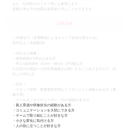
また、社内外のセミナー等にも参加します。
必要な考え方や知識を体系的に学ぶことができます。
応募資格
～44歳まで（長期勤続によるキャリア形成を図るため）
高卒以上／未経験OK
＜求める人物像＞
・接客経験が1年以上ある方
・PCの基本操作（Excel・Word）が可能な方
※広告や広報誌への顔写真掲載をお願いすることありますので、顔
出しがOKな方
＜尚可＞
・スタッフ管理、業務運営管理などマネジメント経験がある方（業
種不問）
・コールセンターのリーダー、SVの経験がある方
・新人育成や研修担当の経験がある方
・コミュニケーションを大切にできる方
・チームで取り組むことが好きな方
・小さな変化に気付ける方
・人の役に立つことが好きな方